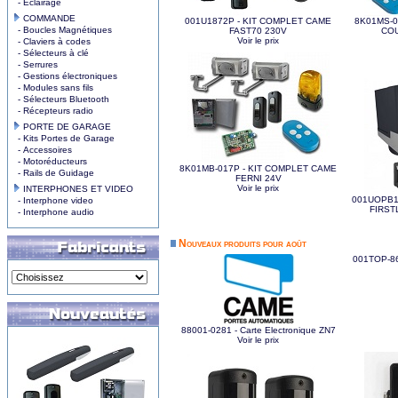
- Eclairage
COMMANDE
001U1872P - KIT COMPLET CAME
8K01MS-0
- Boucles Magnétiques
FAST70 230V
COU
Voir le prix
- Claviers à codes
- Sélecteurs à clé
- Serrures
- Gestions électroniques
- Modules sans fils
- Sélecteurs Bluetooth
- Récepteurs radio
PORTE DE GARAGE
- Kits Portes de Garage
- Accessoires
- Motoréducteurs
8K01MB-017P - KIT COMPLET CAME
- Rails de Guidage
FERNI 24V
Voir le prix
INTERPHONES ET VIDEO
001UOPB1
- Interphone video
FIRSTL
- Interphone audio
Nouveaux produits pour août
001TOP-86
88001-0281 - Carte Electronique ZN7
Voir le prix