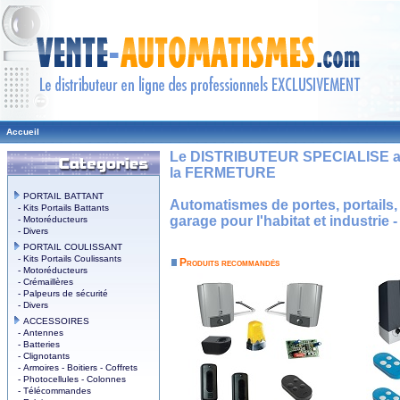
Accueil
Le DISTRIBUTEUR SPECIALISE a
la FERMETURE
PORTAIL BATTANT
Automatismes de portes, portails, 
- Kits Portails Battants
garage pour l'habitat et industrie -
- Motoréducteurs
- Divers
PORTAIL COULISSANT
- Kits Portails Coulissants
Produits recommandés
- Motoréducteurs
- Crémaillères
- Palpeurs de sécurité
- Divers
ACCESSOIRES
- Antennes
- Batteries
- Clignotants
- Armoires - Boitiers - Coffrets
- Photocellules - Colonnes
- Télécommandes