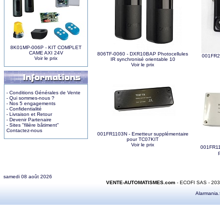
8K01MP-006P - KIT COMPLET
CAME AXI 24V
806TF-0060 - DXR10BAP Photocellules
001FR23
Voir le prix
IR synchronisé orientable 10
Voir le prix
- Conditions Générales de Vente
- Qui sommes-nous ?
- Nos 5 engagements
- Confidentialité
- Livraison et Retour
- Devenir Partenaire
- Sites "filière bâtiment"
Contactez-nous
001FR1103N - Emetteur supplémentaire
pour TC07KIT
Voir le prix
001FR110
samedi 08 août 2026
VENTE-AUTOMATISMES.com
- ECOFI SAS - 20
Alarmania.