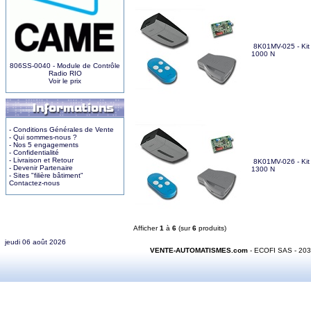
8K01MV-025 - Kit 
1000 N
806SS-0040 - Module de Contrôle
Radio RIO
Voir le prix
- Conditions Générales de Vente
- Qui sommes-nous ?
- Nos 5 engagements
- Confidentialité
- Livraison et Retour
8K01MV-026 - Kit 
- Devenir Partenaire
1300 N
- Sites "filière bâtiment"
Contactez-nous
Afficher
1
à
6
(sur
6
produits)
jeudi 06 août 2026
VENTE-AUTOMATISMES.com
- ECOFI SAS - 20