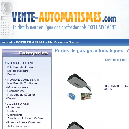
Accueil
»
PORTE DE GARAGE
»
Kits Portes de Garage
Portes de garage automatiques -
Nom du produit +
PORTAIL BATTANT
- Kits Portails Battants
- Motoréducteurs
- Divers
PORTAIL COULISSANT
- Kits Portails Coulissants
8K01MV-005 - Kit 
- Motoréducteurs
600 N
- Crémaillères
- Palpeurs de sécurité
- Divers
ACCESSOIRES
- Antennes
- Batteries
- Clignotants
- Armoires - Boitiers - Coffrets
- Photocellules - Colonnes
- Télécommandes