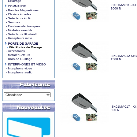
- Eclairage
8K01MV-011 - Kit 
COMMANDE
1000 N
- Boucles Magnétiques
- Claviers à codes
- Sélecteurs à clé
- Serrures
- Gestions électroniques
- Modules sans fils
- Sélecteurs Bluetooth
- Récepteurs radio
PORTE DE GARAGE
Kits Portes de Garage
- Accessoires
- Motoréducteurs
8K01MV-012 Kit Mo
- Rails de Guidage
1300 N
INTERPHONES ET VIDEO
- Interphone video
- Interphone audio
8K01MV-017 - Kit 
800 N