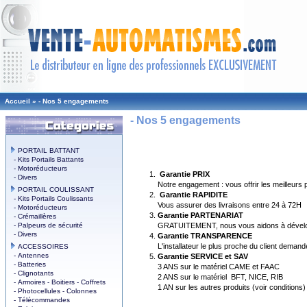
Accueil
»
- Nos 5 engagements
- Nos 5 engagements
PORTAIL BATTANT
- Kits Portails Battants
- Motoréducteurs
Garantie PRIX
- Divers
Notre engagement : vous offrir les meilleurs 
PORTAIL COULISSANT
Garantie RAPIDITE
- Kits Portails Coulissants
Vous assurer des livraisons entre 24 à 72H
- Motoréducteurs
Garantie PARTENARIAT
- Crémaillères
- Palpeurs de sécurité
GRATUITEMENT, nous vous aidons à développer 
- Divers
Garantie TRANSPARENCE
L'installateur le plus proche du client demande
ACCESSOIRES
- Antennes
Garantie SERVICE et SAV
- Batteries
3 ANS sur le matériel CAME et FAAC
- Clignotants
2 ANS sur le matériel BFT, NICE, RIB
- Armoires - Boitiers - Coffrets
1 AN sur les autres produits (voir conditions)
- Photocellules - Colonnes
- Télécommandes