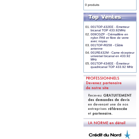
0 produits
01.
001TOP-432EE - Emetteur
bicanal TOP 433.92MHz
02.
009CGZP - Crémaillère en
nylon PA6 et fibre de verre
avec noyau
03.
001TOP-RG58 - Câble
antenne
04.
001RE432M - Came récepteur
universel bicanal en 433.92
MHz
05.
001TOP-434EE - Émetteur
quadricanal TOP 433.92 MHz