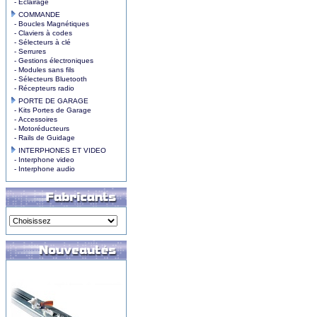
- Eclairage
COMMANDE
- Boucles Magnétiques
- Claviers à codes
- Sélecteurs à clé
- Serrures
- Gestions électroniques
- Modules sans fils
- Sélecteurs Bluetooth
- Récepteurs radio
PORTE DE GARAGE
- Kits Portes de Garage
- Accessoires
- Motoréducteurs
- Rails de Guidage
INTERPHONES ET VIDEO
- Interphone video
- Interphone audio