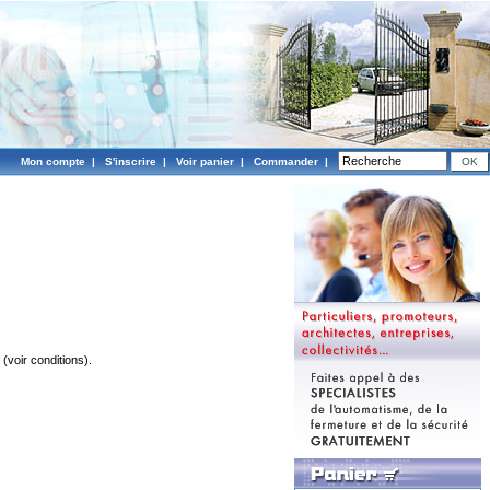
Mon compte
|
S'inscrire
|
Voir panier
|
Commander
|
(voir conditions).