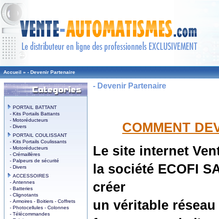
Accueil
»
- Devenir Partenaire
- Devenir Partenaire
PORTAIL BATTANT
- Kits Portails Battants
- Motoréducteurs
COMMENT DEV
- Divers
PORTAIL COULISSANT
- Kits Portails Coulissants
Le site internet Ve
- Motoréducteurs
- Crémaillères
- Palpeurs de sécurité
la société ECOFI S
- Divers
ACCESSOIRES
- Antennes
créer
- Batteries
- Clignotants
un véritable réseau
- Armoires - Boitiers - Coffrets
- Photocellules - Colonnes
- Télécommandes