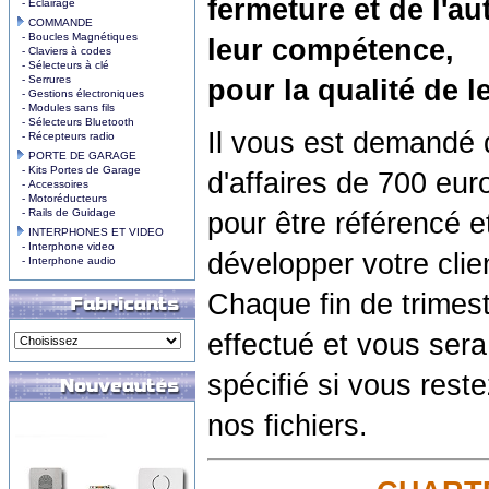
fermeture et de l'a
- Eclairage
COMMANDE
- Boucles Magnétiques
leur compétence,
- Claviers à codes
- Sélecteurs à clé
- Serrures
pour la qualité de le
- Gestions électroniques
- Modules sans fils
- Sélecteurs Bluetooth
Il vous est demandé 
- Récepteurs radio
PORTE DE GARAGE
- Kits Portes de Garage
d'affaires de 700 eur
- Accessoires
- Motoréducteurs
- Rails de Guidage
pour être référencé e
INTERPHONES ET VIDEO
- Interphone video
développer votre clie
- Interphone audio
Chaque fin de trimes
effectué et vous sera
spécifié si vous rest
nos fichiers.