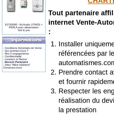
CHARTE
Tout partenaire affi
internet Vente-Aut
61700090 - Kit Audio LITHOS +
PERLA avec alimentation
:
Voir le prix
Installer uniquem
- Conditions Générales de Vente
- Qui sommes-nous ?
référencées par le
- Nos 5 engagements
- Confidentialité
- Livraison et Retour
automatismes.co
- Devenir Partenaire
- Sites "filière bâtiment"
Contactez-nous
Prendre contact av
et fournir rapidem
Respecter les eng
réalisation du devi
la prestation