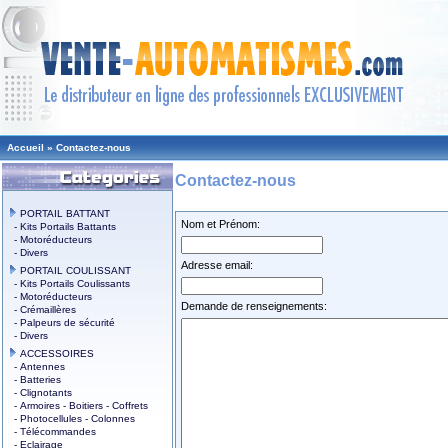
Accueil
»
Contactez-nous
Contactez-nous
PORTAIL BATTANT
Nom et Prénom:
- Kits Portails Battants
- Motoréducteurs
- Divers
Adresse email:
PORTAIL COULISSANT
- Kits Portails Coulissants
- Motoréducteurs
Demande de renseignements:
- Crémaillères
- Palpeurs de sécurité
- Divers
ACCESSOIRES
- Antennes
- Batteries
- Clignotants
- Armoires - Boitiers - Coffrets
- Photocellules - Colonnes
- Télécommandes
- Eclairage