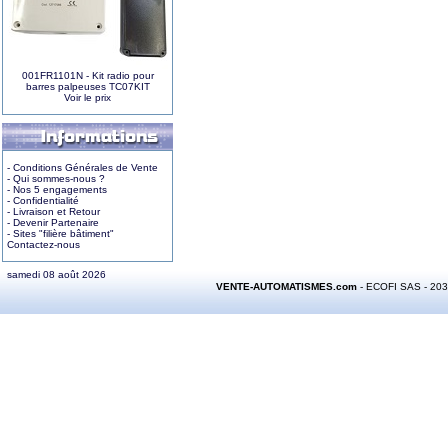
001FR1101N - Kit radio pour
barres palpeuses TC07KIT
Voir le prix
- Conditions Générales de Vente
- Qui sommes-nous ?
- Nos 5 engagements
- Confidentialité
- Livraison et Retour
- Devenir Partenaire
- Sites "filière bâtiment"
Contactez-nous
samedi 08 août 2026
VENTE-AUTOMATISMES.com
- ECOFI SAS - 20