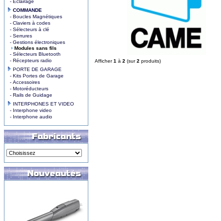
- Eclairage
COMMANDE
- Boucles Magnétiques
- Claviers à codes
- Sélecteurs à clé
- Serrures
- Gestions électroniques
Modules sans fils
- Sélecteurs Bluetooth
- Récepteurs radio
Afficher
1
à
2
(sur
2
produits)
PORTE DE GARAGE
- Kits Portes de Garage
- Accessoires
- Motoréducteurs
- Rails de Guidage
INTERPHONES ET VIDEO
- Interphone video
- Interphone audio