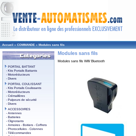
Accueil
»
COMMANDE
»
Modules sans fils
Modules sans fils
Modules sans fils Wifi/ Bluetooth
PORTAIL BATTANT
- Kits Portails Battants
- Motoréducteurs
- Divers
PORTAIL COULISSANT
- Kits Portails Coulissants
- Motoréducteurs
- Crémaillères
- Palpeurs de sécurité
- Divers
ACCESSOIRES
- Antennes
- Batteries
- Clignotants
- Armoires - Boitiers - Coffrets
- Photocellules - Colonnes
- Télécommandes