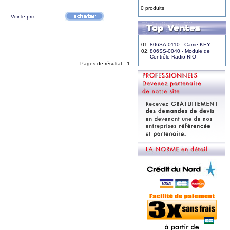
0 produits
Voir le prix
01.
806SA-0110 - Came KEY
02.
806SS-0040 - Module de
Contrôle Radio RIO
Pages de résultat:
1