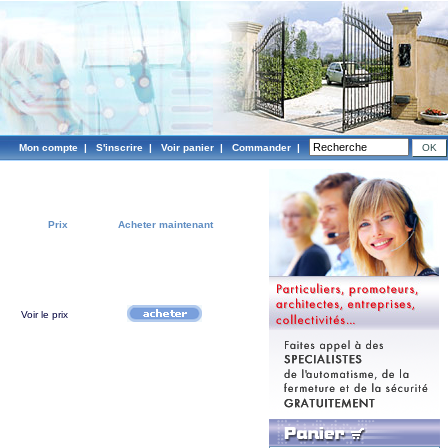
Mon compte
|
S'inscrire
|
Voir panier
|
Commander
|
Prix
Acheter maintenant
Voir le prix