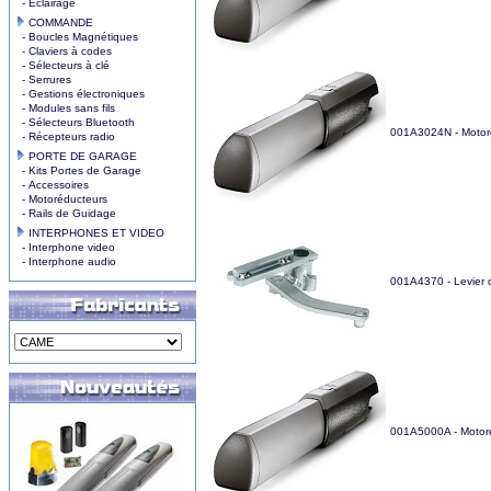
- Eclairage
COMMANDE
- Boucles Magnétiques
- Claviers à codes
- Sélecteurs à clé
- Serrures
- Gestions électroniques
- Modules sans fils
- Sélecteurs Bluetooth
001A3024N - Motoré
- Récepteurs radio
PORTE DE GARAGE
- Kits Portes de Garage
- Accessoires
- Motoréducteurs
- Rails de Guidage
INTERPHONES ET VIDEO
- Interphone video
- Interphone audio
001A4370 - Levier 
001A5000A - Motoré