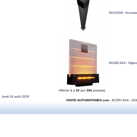
001CSSN - Accessoi
001DD-1KA - Cligno
Afficher
1
à
20
(sur
306
produits)
lundi 10 août 2026
VENTE-AUTOMATISMES.com
- ECOFI SAS - 20