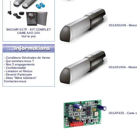
001A5024N - Motoré
8K01MP-017P - KIT COMPLET
CAME AXO 24V
Voir le prix
- Conditions Générales de Vente
- Qui sommes-nous ?
- Nos 5 engagements
001A5100A - Motoré
- Confidentialité
- Livraison et Retour
- Devenir Partenaire
- Sites "filière bâtiment"
Contactez-nous
001AF43S - Carte 