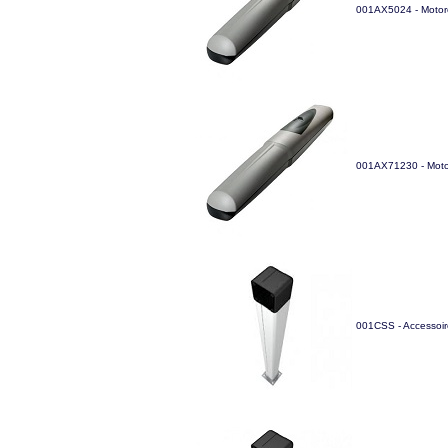
001AX5024 - Motoré
001AX71230 - Moto
001CSS - Accessoire