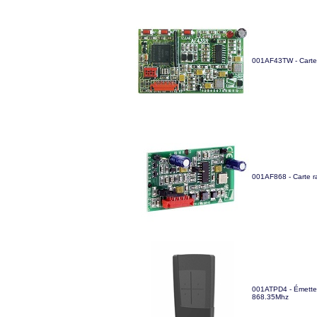
001AF43TW - Carte
001AF868 - Carte 
001ATPD4 - Émetteu
868.35Mhz