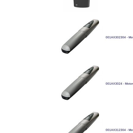
001AX302304 - Moto
001AX3024 - Motoré
001AX312304 - Mot