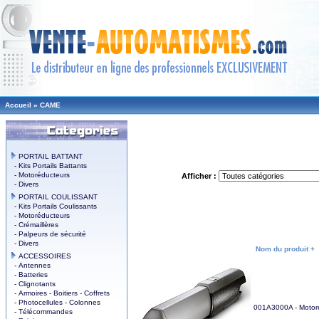
Accueil
»
CAME
PORTAIL BATTANT
- Kits Portails Battants
- Motoréducteurs
Afficher :
- Divers
PORTAIL COULISSANT
- Kits Portails Coulissants
- Motoréducteurs
- Crémaillères
- Palpeurs de sécurité
- Divers
Nom du produit +
ACCESSOIRES
- Antennes
- Batteries
- Clignotants
- Armoires - Boitiers - Coffrets
- Photocellules - Colonnes
001A3000A - Motoré
- Télécommandes