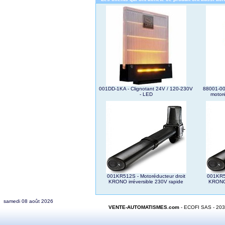
001DD-1KA - Clignotant 24V / 120-230V
88001-00
- LED
motoré
001KR512S - Motoréducteur droit
001KR51
KRONO irréversible 230V rapide
KRONO 
samedi 08 août 2026
VENTE-AUTOMATISMES.com
- ECOFI SAS - 20