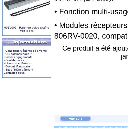
• Fonction multi-usag
• Modules récepteurs
001V005 - Rallonge guide-chaîne
Voir le prix
806RV-0020, compat
Ce produit a été ajout
- Conditions Générales de Vente
- Qui sommes-nous ?
ja
- Nos 5 engagements
- Confidentialité
- Livraison et Retour
- Devenir Partenaire
- Sites "filière bâtiment"
Contactez-nous
Les clients qui ont acheté ce produit ont aussi ac