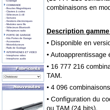
- Eclairage
COMMANDE
combinaisons en mo
- Boucles Magnétiques
- Claviers à codes
- Sélecteurs à clé
- Serrures
- Gestions électroniques
- Modules sans fils
- Sélecteurs Bluetooth
Description gamme 
- Récepteurs radio
PORTE DE GARAGE
- Kits Portes de Garage
• Disponible en vers
- Accessoires
- Motoréducteurs
- Rails de Guidage
INTERPHONES ET VIDEO
• Autoapprentissage 
- Interphone video
- Interphone audio
• 16 777 216 combin
TAM.
• 4 096 combinaison
• Configuration du c
ou TAM (24 bits).