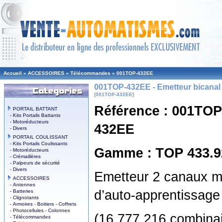
Accueil
»
ACCESSOIRES
»
Télécommandes
»
001TOP-432EE
001TOP-432EE - Emetteur bicana
[001TOP-432EE]
Référence : 001TOP
PORTAIL BATTANT
- Kits Portails Battants
- Motoréducteurs
432EE
- Divers
PORTAIL COULISSANT
- Kits Portails Coulissants
Gamme : TOP 433.
- Motoréducteurs
- Crémaillères
- Palpeurs de sécurité
- Divers
Emetteur 2 canaux mu
ACCESSOIRES
- Antennes
d’auto-apprentissage
- Batteries
- Clignotants
- Armoires - Boitiers - Coffrets
- Photocellules - Colonnes
(16 777 216 combin
- Télécommandes